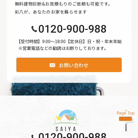
無料建物診断&お見積もりのご依頼も可能です。
●公開された個人情報が事実と異なる場合、訂正や削除に応
彩八が、あなたのお家を蘇らせます
じます。
●個人情報の取り扱いに関する苦情に対し、適切・迅速に対
0120-900-988
処します。
●本個人情報保護方針は、当サイト内で適用されるもので
【受付時間】9:00〜18:00【定休日】日・祝・年末年始
※営業電話などの勧誘はお断りしております。
す。
お問い合わせ
個人情報保護方針
【Googleアナリティクスの使用について】 当サイトでは、
より良いサービスの提供、またユーザビリティの向上のた
め、Googleアナリティクスを使用し、当サイトの利用状況
などのデータ収集及び解析を行っております。その際、
「Cookie」を通じて、Googleがお客様のIPアドレスなどの
情報を収集する場合がありますが、「Cookie」で収集され
る情報は個人を特定できるものではありません。
0120-900-988
収集されたデータはGoogleのプライバシーポリシーにおい