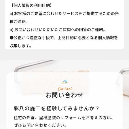
【個人情報の利用目的】
a) お客様のご要望に合わせたサービスをご提供するための各
種ご連絡。
b) お問い合わせいただいたご質問への回答のご連絡。
●公正かつ適正な手段で、上記目的に必要となる個人情報を
収集します。
●要配慮個人情報を取得する際は、ご本人の同意を得るもの
とします。
●取得した個人情報は、ご本人の同意なしに上記利用目的以
外では利用しません。
●情報が漏洩しないよう対策を講じ、従業員だけでなく委託
Contact
お問い合わせ
業者も監督します。
●国内外を問わず、法令により認められる場合を除き、ご本
彩八の施工を経験してみませんか？
人の同意を得ずに第三者に情報を提供しません。
住宅の外壁、屋根塗装のリフォ－ムをお考えの方は、
●ご本人からの求めに応じ、当該ご本人の個人情報を開示し
ぜひお問い合わせください。
ます。