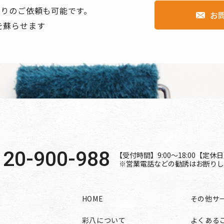
もりのご依頼も可能です。
お
を蘇らせます
120-900-988
【受付時間】9:00〜18:00【定
※営業電話などの勧誘はお断りし
HOME
その他サ
彩八について
よくある