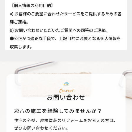
【個人情報の利用目的】
a) お客様のご要望に合わせたサービスをご提供するための各
種ご連絡。
b) お問い合わせいただいたご質問への回答のご連絡。
●公正かつ適正な手段で、上記目的に必要となる個人情報を
収集します。
●要配慮個人情報を取得する際は、ご本人の同意を得るもの
とします。
●取得した個人情報は、ご本人の同意なしに上記利用目的以
外では利用しません。
●情報が漏洩しないよう対策を講じ、従業員だけでなく委託
Contact
お問い合わせ
業者も監督します。
●国内外を問わず、法令により認められる場合を除き、ご本
彩八の施工を経験してみませんか？
人の同意を得ずに第三者に情報を提供しません。
住宅の外壁、屋根塗装のリフォ－ムをお考えの方は、
●ご本人からの求めに応じ、当該ご本人の個人情報を開示し
ぜひお問い合わせください。
ます。