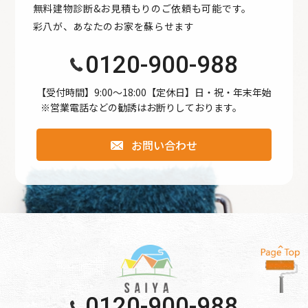
無料建物診断&お見積もりのご依頼も可能です。
●公開された個人情報が事実と異なる場合、訂正や削除に応
彩八が、あなたのお家を蘇らせます
じます。
●個人情報の取り扱いに関する苦情に対し、適切・迅速に対
0120-900-988
処します。
●本個人情報保護方針は、当サイト内で適用されるもので
【受付時間】9:00〜18:00【定休日】日・祝・年末年始
※営業電話などの勧誘はお断りしております。
す。
お問い合わせ
個人情報保護方針
【Googleアナリティクスの使用について】 当サイトでは、
より良いサービスの提供、またユーザビリティの向上のた
め、Googleアナリティクスを使用し、当サイトの利用状況
などのデータ収集及び解析を行っております。その際、
「Cookie」を通じて、Googleがお客様のIPアドレスなどの
情報を収集する場合がありますが、「Cookie」で収集され
る情報は個人を特定できるものではありません。
0120-900-988
収集されたデータはGoogleのプライバシーポリシーにおい