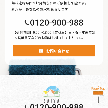
無料建物診断&お見積もりのご依頼も可能です。
●公開された個人情報が事実と異なる場合、訂正や削除に応
彩八が、あなたのお家を蘇らせます
じます。
●個人情報の取り扱いに関する苦情に対し、適切・迅速に対
0120-900-988
処します。
●本個人情報保護方針は、当サイト内で適用されるもので
【受付時間】9:00〜18:00【定休日】日・祝・年末年始
※営業電話などの勧誘はお断りしております。
す。
お問い合わせ
個人情報保護方針
【Googleアナリティクスの使用について】 当サイトでは、
より良いサービスの提供、またユーザビリティの向上のた
め、Googleアナリティクスを使用し、当サイトの利用状況
などのデータ収集及び解析を行っております。その際、
「Cookie」を通じて、Googleがお客様のIPアドレスなどの
情報を収集する場合がありますが、「Cookie」で収集され
る情報は個人を特定できるものではありません。
0120-900-988
収集されたデータはGoogleのプライバシーポリシーにおい