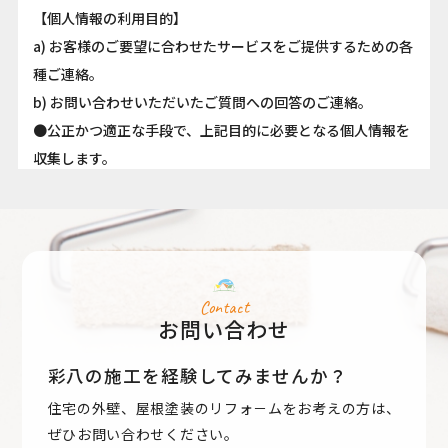
【個人情報の利用目的】
a) お客様のご要望に合わせたサービスをご提供するための各
種ご連絡。
b) お問い合わせいただいたご質問への回答のご連絡。
●公正かつ適正な手段で、上記目的に必要となる個人情報を
収集します。
●要配慮個人情報を取得する際は、ご本人の同意を得るもの
とします。
●取得した個人情報は、ご本人の同意なしに上記利用目的以
外では利用しません。
●情報が漏洩しないよう対策を講じ、従業員だけでなく委託
Contact
お問い合わせ
業者も監督します。
●国内外を問わず、法令により認められる場合を除き、ご本
彩八の施工を経験してみませんか？
人の同意を得ずに第三者に情報を提供しません。
住宅の外壁、屋根塗装のリフォ－ムをお考えの方は、
●ご本人からの求めに応じ、当該ご本人の個人情報を開示し
ぜひお問い合わせください。
ます。