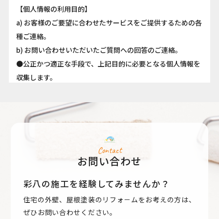
【個人情報の利用目的】
a) お客様のご要望に合わせたサービスをご提供するための各
種ご連絡。
b) お問い合わせいただいたご質問への回答のご連絡。
●公正かつ適正な手段で、上記目的に必要となる個人情報を
収集します。
●要配慮個人情報を取得する際は、ご本人の同意を得るもの
とします。
●取得した個人情報は、ご本人の同意なしに上記利用目的以
外では利用しません。
●情報が漏洩しないよう対策を講じ、従業員だけでなく委託
Contact
お問い合わせ
業者も監督します。
●国内外を問わず、法令により認められる場合を除き、ご本
彩八の施工を経験してみませんか？
人の同意を得ずに第三者に情報を提供しません。
住宅の外壁、屋根塗装のリフォ－ムをお考えの方は、
●ご本人からの求めに応じ、当該ご本人の個人情報を開示し
ぜひお問い合わせください。
ます。