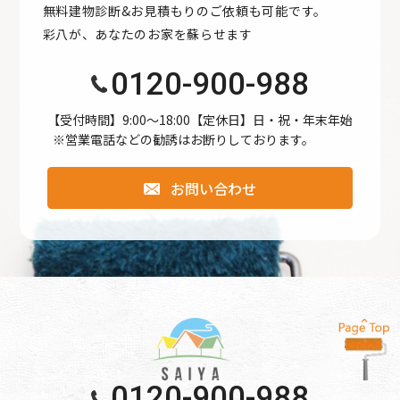
無料建物診断&お見積もりのご依頼も可能です。
●公開された個人情報が事実と異なる場合、訂正や削除に応
彩八が、あなたのお家を蘇らせます
じます。
●個人情報の取り扱いに関する苦情に対し、適切・迅速に対
0120-900-988
処します。
●本個人情報保護方針は、当サイト内で適用されるもので
【受付時間】9:00〜18:00【定休日】日・祝・年末年始
※営業電話などの勧誘はお断りしております。
す。
お問い合わせ
個人情報保護方針
【Googleアナリティクスの使用について】 当サイトでは、
より良いサービスの提供、またユーザビリティの向上のた
め、Googleアナリティクスを使用し、当サイトの利用状況
などのデータ収集及び解析を行っております。その際、
「Cookie」を通じて、Googleがお客様のIPアドレスなどの
情報を収集する場合がありますが、「Cookie」で収集され
る情報は個人を特定できるものではありません。
0120-900-988
収集されたデータはGoogleのプライバシーポリシーにおい