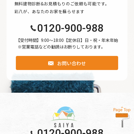
無料建物診断&お見積もりのご依頼も可能です。
●公開された個人情報が事実と異なる場合、訂正や削除に応
彩八が、あなたのお家を蘇らせます
じます。
●個人情報の取り扱いに関する苦情に対し、適切・迅速に対
0120-900-988
処します。
●本個人情報保護方針は、当サイト内で適用されるもので
【受付時間】9:00〜18:00【定休日】日・祝・年末年始
※営業電話などの勧誘はお断りしております。
す。
お問い合わせ
個人情報保護方針
【Googleアナリティクスの使用について】 当サイトでは、
より良いサービスの提供、またユーザビリティの向上のた
め、Googleアナリティクスを使用し、当サイトの利用状況
などのデータ収集及び解析を行っております。その際、
「Cookie」を通じて、Googleがお客様のIPアドレスなどの
情報を収集する場合がありますが、「Cookie」で収集され
る情報は個人を特定できるものではありません。
0120-900-988
収集されたデータはGoogleのプライバシーポリシーにおい