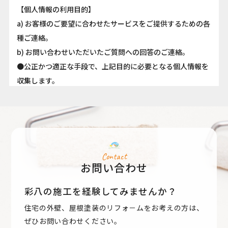
【個人情報の利用目的】
a) お客様のご要望に合わせたサービスをご提供するための各
種ご連絡。
b) お問い合わせいただいたご質問への回答のご連絡。
●公正かつ適正な手段で、上記目的に必要となる個人情報を
収集します。
●要配慮個人情報を取得する際は、ご本人の同意を得るもの
とします。
●取得した個人情報は、ご本人の同意なしに上記利用目的以
外では利用しません。
●情報が漏洩しないよう対策を講じ、従業員だけでなく委託
Contact
お問い合わせ
業者も監督します。
●国内外を問わず、法令により認められる場合を除き、ご本
彩八の施工を経験してみませんか？
人の同意を得ずに第三者に情報を提供しません。
住宅の外壁、屋根塗装のリフォ－ムをお考えの方は、
●ご本人からの求めに応じ、当該ご本人の個人情報を開示し
ぜひお問い合わせください。
ます。