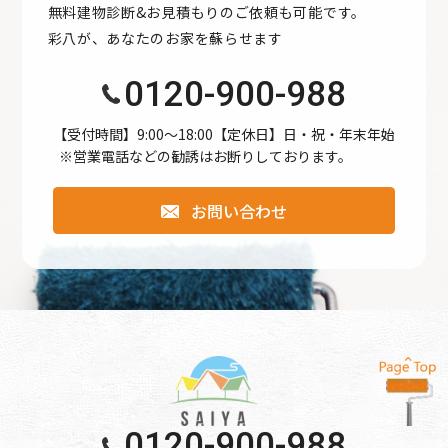
無料建物診断&お見積もりのご依頼も可能です。
●公開された個人情報が事実と異なる場合、訂正や削除に応
彩八が、あなたのお家を蘇らせます
じます。
●個人情報の取り扱いに関する苦情に対し、適切・迅速に対
0120-900-988
処します。
●本個人情報保護方針は、当サイト内で適用されるもので
【受付時間】9:00〜18:00【定休日】日・祝・年末年始
※営業電話などの勧誘はお断りしております。
す。
お問い合わせ
個人情報保護方針
【Googleアナリティクスの使用について】 当サイトでは、
より良いサービスの提供、またユーザビリティの向上のた
め、Googleアナリティクスを使用し、当サイトの利用状況
などのデータ収集及び解析を行っております。その際、
「Cookie」を通じて、Googleがお客様のIPアドレスなどの
情報を収集する場合がありますが、「Cookie」で収集され
る情報は個人を特定できるものではありません。
0120-900-988
収集されたデータはGoogleのプライバシーポリシーにおい