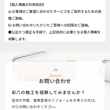
【個人情報の利用目的】
a) お客様のご要望に合わせたサービスをご提供するための各
種ご連絡。
b) お問い合わせいただいたご質問への回答のご連絡。
●公正かつ適正な手段で、上記目的に必要となる個人情報を
収集します。
●要配慮個人情報を取得する際は、ご本人の同意を得るもの
とします。
●取得した個人情報は、ご本人の同意なしに上記利用目的以
外では利用しません。
●情報が漏洩しないよう対策を講じ、従業員だけでなく委託
Contact
お問い合わせ
業者も監督します。
●国内外を問わず、法令により認められる場合を除き、ご本
彩八の施工を経験してみませんか？
人の同意を得ずに第三者に情報を提供しません。
住宅の外壁、屋根塗装のリフォ－ムをお考えの方は、
●ご本人からの求めに応じ、当該ご本人の個人情報を開示し
ぜひお問い合わせください。
ます。