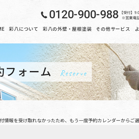
0120-900-988
【受付】9:
※営業電
ME
彩八について
彩八の外壁・屋根塗装
その他サービス
約フォーム
Reserve
付情報を受け取れなかったため、もう一度
予約カレンダー
からご