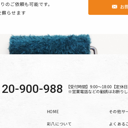
もりのご依頼も可能です。
お
hl=ja
を蘇らせます
ies/partner-sites?hl=ja
 0120-900-988
120-900-988
【受付時間】9:00〜18:00【定
※営業電話などの勧誘はお断りし
HOME
その他サ
彩八について
よくある