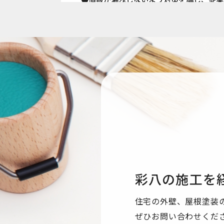
●国内外を問わず、法令により認められる
●ご本人からの求めに応じ、当該ご本人の
●公開された個人情報が事実と異なる場合
●個人情報の取り扱いに関する苦情に対し
●本個人情報保護方針は、当サイト内で適
個人情報保護方針
【Googleアナリティクスの使用につい
し、当サイトの利用状況などのデータ収集及
する場合がありますが、「Cookie」で
収集されたデータはGoogleのプライバ
彩八の施工を
なお、当サイトのご利用をもって、上述の
ます。
住宅の外壁、屋根塗装
ぜひお問い合わせくだ