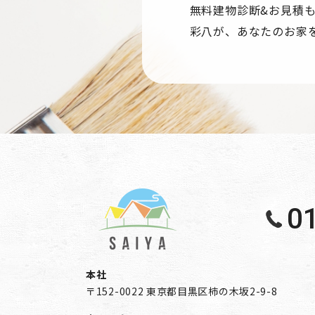
Googleのプライバシーポリシー
無料建物診断&お見積
・https://policies.google.com/privacy?
彩八が、あなたのお家
・https://policies.google.com/technolog
＜個人情報に関するお問い合わせ窓口＞
株式会社彩八
〒152-0022 東京都目黒区柿の木坂2-9-8 Tel
0
本社
〒152-0022 東京都目黒区柿の木坂2-9-8