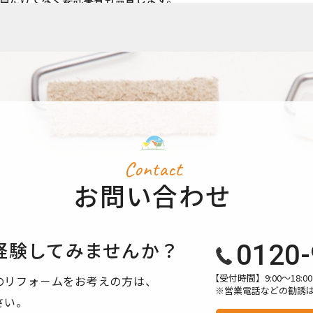
場合を除き、ご本人の同意を得ずに第三者に情報を提供しません。
個人情報を開示します。
、訂正や削除に応じます。
、適切・迅速に対処します。
用されるものです。
Contact
て】 当サイトでは、より良いサービスの提供、またユーザビリティの向
お問い合わせ
び解析を行っております。その際、「Cookie」を通じて、Goog
収集される情報は個人を特定できるものではありません。
シーポリシーにおいて管理されます。
経験してみませんか？
0120-
方法・目的においてGoogle及び当サイトが行うデータ処理に関
【受付時間】9:00〜18
のリフォ－ムをお考えの方は、
※営業電話などの勧誘
さい。