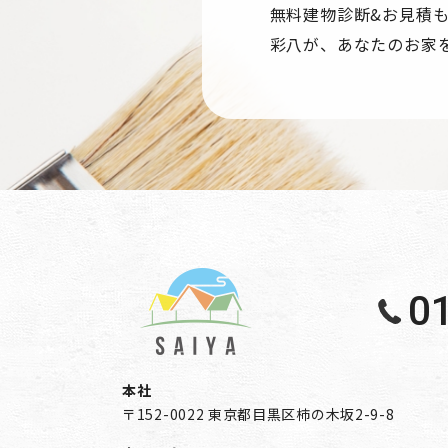
Googleのプライバシーポリシー
無料建物診断&お見積
・https://policies.google.com/privacy?
彩八が、あなたのお家
・https://policies.google.com/technolog
＜個人情報に関するお問い合わせ窓口＞
株式会社彩八
〒152-0022 東京都目黒区柿の木坂2-9-8 Tel
0
本社
〒152-0022 東京都目黒区柿の木坂2-9-8