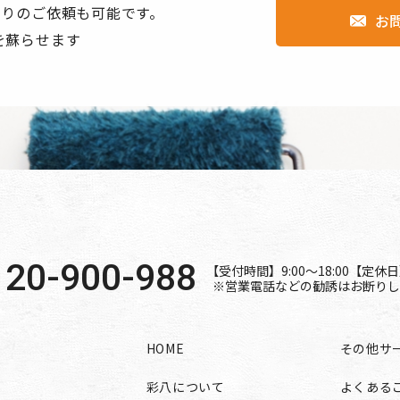
もりのご依頼も可能です。
お
hl=ja
を蘇らせます
ies/partner-sites?hl=ja
 0120-900-988
120-900-988
【受付時間】9:00〜18:00【定
※営業電話などの勧誘はお断りし
HOME
その他サ
彩八について
よくある