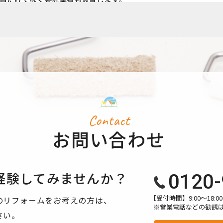
場合を除き、ご本人の同意を得ずに第三者に情報を提供しません。
個人情報を開示します。
、訂正や削除に応じます。
、適切・迅速に対処します。
用されるものです。
Contact
て】 当サイトでは、より良いサービスの提供、またユーザビリティの向
お問い合わせ
び解析を行っております。その際、「Cookie」を通じて、Goog
収集される情報は個人を特定できるものではありません。
シーポリシーにおいて管理されます。
経験してみませんか？
0120-
方法・目的においてGoogle及び当サイトが行うデータ処理に関
【受付時間】9:00〜18
のリフォ－ムをお考えの方は、
※営業電話などの勧誘
さい。