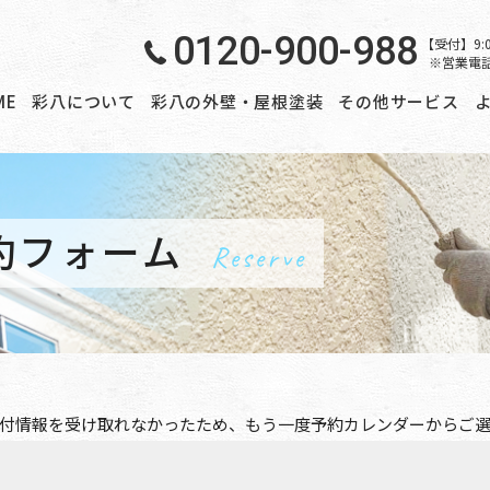
0120-900-988
【受付】9:
※営業電
ME
彩八について
彩八の外壁・屋根塗装
その他サービス
約フォーム
Reserve
付情報を受け取れなかったため、もう一度
予約カレンダー
からご