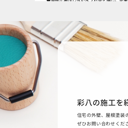
●国内外を問わず、法令により認められる
●ご本人からの求めに応じ、当該ご本人の
●公開された個人情報が事実と異なる場合
●個人情報の取り扱いに関する苦情に対し
●本個人情報保護方針は、当サイト内で適
個人情報保護方針
【Googleアナリティクスの使用につい
し、当サイトの利用状況などのデータ収集及
する場合がありますが、「Cookie」で
収集されたデータはGoogleのプライバ
彩八の施工を
なお、当サイトのご利用をもって、上述の
ます。
住宅の外壁、屋根塗装
ぜひお問い合わせくだ