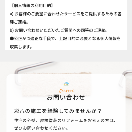
【個人情報の利用目的】
a) お客様のご要望に合わせたサービスをご提供するための各
種ご連絡。
b) お問い合わせいただいたご質問への回答のご連絡。
●公正かつ適正な手段で、上記目的に必要となる個人情報を
収集します。
●要配慮個人情報を取得する際は、ご本人の同意を得るもの
とします。
●取得した個人情報は、ご本人の同意なしに上記利用目的以
外では利用しません。
●情報が漏洩しないよう対策を講じ、従業員だけでなく委託
Contact
お問い合わせ
業者も監督します。
●国内外を問わず、法令により認められる場合を除き、ご本
彩八の施工を経験してみませんか？
人の同意を得ずに第三者に情報を提供しません。
住宅の外壁、屋根塗装のリフォ－ムをお考えの方は、
●ご本人からの求めに応じ、当該ご本人の個人情報を開示し
ぜひお問い合わせください。
ます。