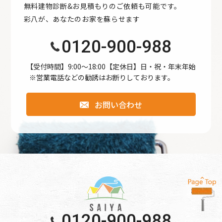
無料建物診断&お見積もりのご依頼も可能です。
●公開された個人情報が事実と異なる場合、訂正や削除に応
彩八が、あなたのお家を蘇らせます
じます。
●個人情報の取り扱いに関する苦情に対し、適切・迅速に対
0120-900-988
処します。
●本個人情報保護方針は、当サイト内で適用されるもので
【受付時間】9:00〜18:00【定休日】日・祝・年末年始
※営業電話などの勧誘はお断りしております。
す。
お問い合わせ
個人情報保護方針
【Googleアナリティクスの使用について】 当サイトでは、
より良いサービスの提供、またユーザビリティの向上のた
め、Googleアナリティクスを使用し、当サイトの利用状況
などのデータ収集及び解析を行っております。その際、
「Cookie」を通じて、Googleがお客様のIPアドレスなどの
情報を収集する場合がありますが、「Cookie」で収集され
る情報は個人を特定できるものではありません。
0120-900-988
収集されたデータはGoogleのプライバシーポリシーにおい