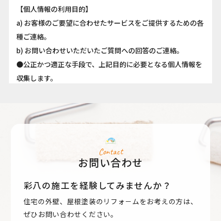
【個人情報の利用目的】
a) お客様のご要望に合わせたサービスをご提供するための各
種ご連絡。
b) お問い合わせいただいたご質問への回答のご連絡。
●公正かつ適正な手段で、上記目的に必要となる個人情報を
収集します。
●要配慮個人情報を取得する際は、ご本人の同意を得るもの
とします。
●取得した個人情報は、ご本人の同意なしに上記利用目的以
外では利用しません。
●情報が漏洩しないよう対策を講じ、従業員だけでなく委託
Contact
お問い合わせ
業者も監督します。
●国内外を問わず、法令により認められる場合を除き、ご本
彩八の施工を経験してみませんか？
人の同意を得ずに第三者に情報を提供しません。
住宅の外壁、屋根塗装のリフォ－ムをお考えの方は、
●ご本人からの求めに応じ、当該ご本人の個人情報を開示し
ぜひお問い合わせください。
ます。