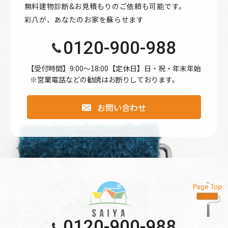
無料建物診断&お見積もりのご依頼も可能です。
●公開された個人情報が事実と異なる場合、訂正や削除に応
彩八が、あなたのお家を蘇らせます
じます。
●個人情報の取り扱いに関する苦情に対し、適切・迅速に対
0120-900-988
処します。
●本個人情報保護方針は、当サイト内で適用されるもので
【受付時間】9:00〜18:00【定休日】日・祝・年末年始
※営業電話などの勧誘はお断りしております。
す。
お問い合わせ
個人情報保護方針
【Googleアナリティクスの使用について】 当サイトでは、
より良いサービスの提供、またユーザビリティの向上のた
め、Googleアナリティクスを使用し、当サイトの利用状況
などのデータ収集及び解析を行っております。その際、
「Cookie」を通じて、Googleがお客様のIPアドレスなどの
情報を収集する場合がありますが、「Cookie」で収集され
る情報は個人を特定できるものではありません。
0120-900-988
収集されたデータはGoogleのプライバシーポリシーにおい