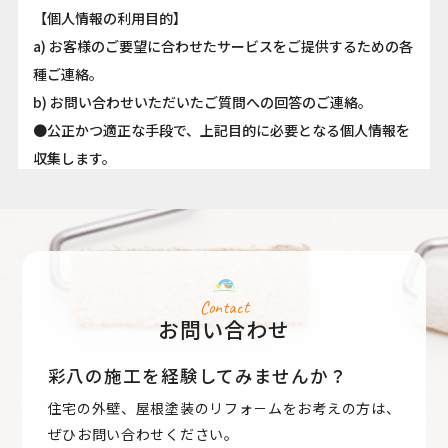
【個人情報の利用目的】
a) お客様のご要望に合わせたサービスをご提供するための各
種ご連絡。
b) お問い合わせいただいたご質問への回答のご連絡。
●公正かつ適正な手段で、上記目的に必要となる個人情報を
収集します。
●要配慮個人情報を取得する際は、ご本人の同意を得るもの
とします。
●取得した個人情報は、ご本人の同意なしに上記利用目的以
外では利用しません。
●情報が漏洩しないよう対策を講じ、従業員だけでなく委託
Contact
お問い合わせ
業者も監督します。
●国内外を問わず、法令により認められる場合を除き、ご本
彩八の施工を経験してみませんか？
人の同意を得ずに第三者に情報を提供しません。
住宅の外壁、屋根塗装のリフォ－ムをお考えの方は、
●ご本人からの求めに応じ、当該ご本人の個人情報を開示し
ぜひお問い合わせください。
ます。