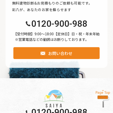
無料建物診断&お見積もりのご依頼も可能です。
●公開された個人情報が事実と異なる場合、訂正や削除に応
彩八が、あなたのお家を蘇らせます
じます。
●個人情報の取り扱いに関する苦情に対し、適切・迅速に対
0120-900-988
処します。
●本個人情報保護方針は、当サイト内で適用されるもので
【受付時間】9:00〜18:00【定休日】日・祝・年末年始
※営業電話などの勧誘はお断りしております。
す。
お問い合わせ
個人情報保護方針
【Googleアナリティクスの使用について】 当サイトでは、
より良いサービスの提供、またユーザビリティの向上のた
め、Googleアナリティクスを使用し、当サイトの利用状況
などのデータ収集及び解析を行っております。その際、
「Cookie」を通じて、Googleがお客様のIPアドレスなどの
情報を収集する場合がありますが、「Cookie」で収集され
る情報は個人を特定できるものではありません。
0120-900-988
収集されたデータはGoogleのプライバシーポリシーにおい