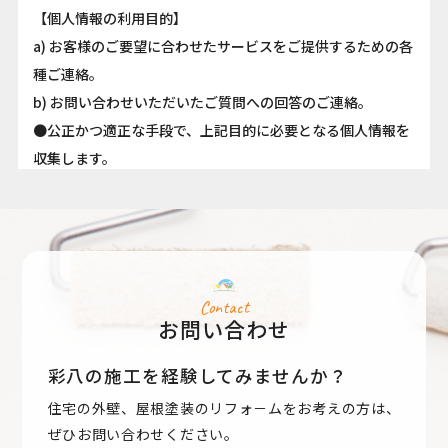
【個人情報の利用目的】
a) お客様のご要望に合わせたサービスをご提供するための各
種ご連絡。
b) お問い合わせいただいたご質問への回答のご連絡。
●公正かつ適正な手段で、上記目的に必要となる個人情報を
収集します。
●要配慮個人情報を取得する際は、ご本人の同意を得るもの
とします。
●取得した個人情報は、ご本人の同意なしに上記利用目的以
外では利用しません。
●情報が漏洩しないよう対策を講じ、従業員だけでなく委託
Contact
お問い合わせ
業者も監督します。
●国内外を問わず、法令により認められる場合を除き、ご本
彩八の施工を経験してみませんか？
人の同意を得ずに第三者に情報を提供しません。
住宅の外壁、屋根塗装のリフォ－ムをお考えの方は、
●ご本人からの求めに応じ、当該ご本人の個人情報を開示し
ぜひお問い合わせください。
ます。