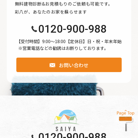
無料建物診断&お見積もりのご依頼も可能です。
●公開された個人情報が事実と異なる場合、訂正や削除に応
彩八が、あなたのお家を蘇らせます
じます。
●個人情報の取り扱いに関する苦情に対し、適切・迅速に対
0120-900-988
処します。
●本個人情報保護方針は、当サイト内で適用されるもので
【受付時間】9:00〜18:00【定休日】日・祝・年末年始
※営業電話などの勧誘はお断りしております。
す。
お問い合わせ
個人情報保護方針
【Googleアナリティクスの使用について】 当サイトでは、
より良いサービスの提供、またユーザビリティの向上のた
め、Googleアナリティクスを使用し、当サイトの利用状況
などのデータ収集及び解析を行っております。その際、
「Cookie」を通じて、Googleがお客様のIPアドレスなどの
情報を収集する場合がありますが、「Cookie」で収集され
る情報は個人を特定できるものではありません。
0120-900-988
収集されたデータはGoogleのプライバシーポリシーにおい