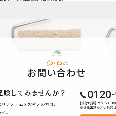
場合を除き、ご本人の同意を得ずに第三者に情報を提供しません。
個人情報を開示します。
、訂正や削除に応じます。
、適切・迅速に対処します。
用されるものです。
Contact
て】 当サイトでは、より良いサービスの提供、またユーザビリティの向
お問い合わせ
び解析を行っております。その際、「Cookie」を通じて、Goog
収集される情報は個人を特定できるものではありません。
シーポリシーにおいて管理されます。
経験してみませんか？
0120-
方法・目的においてGoogle及び当サイトが行うデータ処理に関
【受付時間】9:00〜18
のリフォ－ムをお考えの方は、
※営業電話などの勧誘
さい。