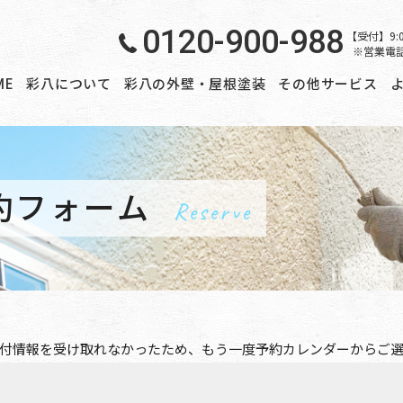
0120-900-988
【受付】9:
※営業電
ME
彩八について
彩八の外壁・屋根塗装
その他サービス
約フォーム
Reserve
付情報を受け取れなかったため、もう一度
予約カレンダー
からご