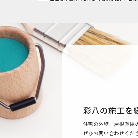
●国内外を問わず、法令により認められる
●ご本人からの求めに応じ、当該ご本人の
●公開された個人情報が事実と異なる場合
●個人情報の取り扱いに関する苦情に対し
●本個人情報保護方針は、当サイト内で適
個人情報保護方針
【Googleアナリティクスの使用につい
し、当サイトの利用状況などのデータ収集及
する場合がありますが、「Cookie」で
収集されたデータはGoogleのプライバ
彩八の施工を
なお、当サイトのご利用をもって、上述の
ます。
住宅の外壁、屋根塗装
ぜひお問い合わせくだ