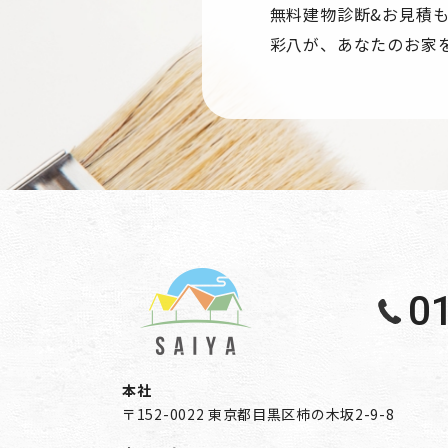
Googleのプライバシーポリシー
無料建物診断&お見積
・https://policies.google.com/privacy?
彩八が、あなたのお家
・https://policies.google.com/technolog
＜個人情報に関するお問い合わせ窓口＞
株式会社彩八
〒152-0022 東京都目黒区柿の木坂2-9-8 Tel
0
本社
〒152-0022 東京都目黒区柿の木坂2-9-8