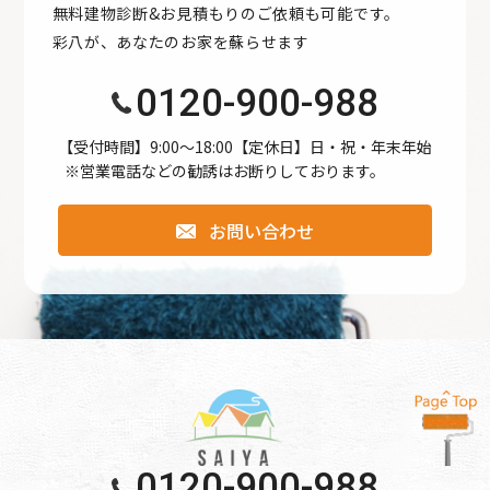
無料建物診断&お見積もりのご依頼も可能です。
●公開された個人情報が事実と異なる場合、訂正や削除に応
彩八が、あなたのお家を蘇らせます
じます。
●個人情報の取り扱いに関する苦情に対し、適切・迅速に対
0120-900-988
処します。
●本個人情報保護方針は、当サイト内で適用されるもので
【受付時間】9:00〜18:00【定休日】日・祝・年末年始
※営業電話などの勧誘はお断りしております。
す。
お問い合わせ
個人情報保護方針
【Googleアナリティクスの使用について】 当サイトでは、
より良いサービスの提供、またユーザビリティの向上のた
め、Googleアナリティクスを使用し、当サイトの利用状況
などのデータ収集及び解析を行っております。その際、
「Cookie」を通じて、Googleがお客様のIPアドレスなどの
情報を収集する場合がありますが、「Cookie」で収集され
る情報は個人を特定できるものではありません。
0120-900-988
収集されたデータはGoogleのプライバシーポリシーにおい