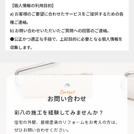
【個人情報の利用目的】
a) お客様のご要望に合わせたサービスをご提供するための各
種ご連絡。
b) お問い合わせいただいたご質問への回答のご連絡。
●公正かつ適正な手段で、上記目的に必要となる個人情報を
収集します。
●要配慮個人情報を取得する際は、ご本人の同意を得るもの
とします。
●取得した個人情報は、ご本人の同意なしに上記利用目的以
外では利用しません。
●情報が漏洩しないよう対策を講じ、従業員だけでなく委託
Contact
お問い合わせ
業者も監督します。
●国内外を問わず、法令により認められる場合を除き、ご本
彩八の施工を経験してみませんか？
人の同意を得ずに第三者に情報を提供しません。
住宅の外壁、屋根塗装のリフォ－ムをお考えの方は、
●ご本人からの求めに応じ、当該ご本人の個人情報を開示し
ぜひお問い合わせください。
ます。