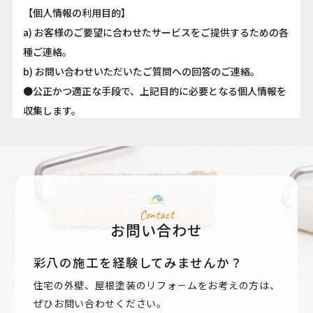
【個人情報の利用目的】
a) お客様のご要望に合わせたサービスをご提供するための各
種ご連絡。
b) お問い合わせいただいたご質問への回答のご連絡。
●公正かつ適正な手段で、上記目的に必要となる個人情報を
収集します。
●要配慮個人情報を取得する際は、ご本人の同意を得るもの
とします。
●取得した個人情報は、ご本人の同意なしに上記利用目的以
外では利用しません。
●情報が漏洩しないよう対策を講じ、従業員だけでなく委託
Contact
お問い合わせ
業者も監督します。
●国内外を問わず、法令により認められる場合を除き、ご本
彩八の施工を経験してみませんか？
人の同意を得ずに第三者に情報を提供しません。
住宅の外壁、屋根塗装のリフォ－ムをお考えの方は、
●ご本人からの求めに応じ、当該ご本人の個人情報を開示し
ぜひお問い合わせください。
ます。