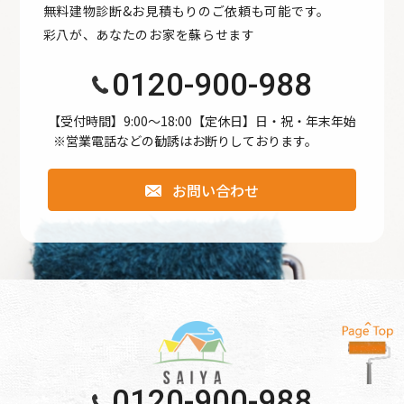
無料建物診断&お見積もりのご依頼も可能です。
●公開された個人情報が事実と異なる場合、訂正や削除に応
彩八が、あなたのお家を蘇らせます
じます。
●個人情報の取り扱いに関する苦情に対し、適切・迅速に対
0120-900-988
処します。
●本個人情報保護方針は、当サイト内で適用されるもので
【受付時間】9:00〜18:00【定休日】日・祝・年末年始
※営業電話などの勧誘はお断りしております。
す。
お問い合わせ
個人情報保護方針
【Googleアナリティクスの使用について】 当サイトでは、
より良いサービスの提供、またユーザビリティの向上のた
め、Googleアナリティクスを使用し、当サイトの利用状況
などのデータ収集及び解析を行っております。その際、
「Cookie」を通じて、Googleがお客様のIPアドレスなどの
情報を収集する場合がありますが、「Cookie」で収集され
る情報は個人を特定できるものではありません。
0120-900-988
収集されたデータはGoogleのプライバシーポリシーにおい