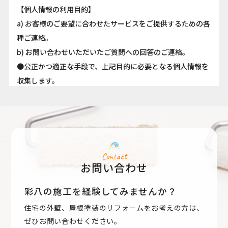
【個人情報の利用目的】
a) お客様のご要望に合わせたサービスをご提供するための各
種ご連絡。
b) お問い合わせいただいたご質問への回答のご連絡。
●公正かつ適正な手段で、上記目的に必要となる個人情報を
収集します。
●要配慮個人情報を取得する際は、ご本人の同意を得るもの
とします。
●取得した個人情報は、ご本人の同意なしに上記利用目的以
外では利用しません。
●情報が漏洩しないよう対策を講じ、従業員だけでなく委託
Contact
お問い合わせ
業者も監督します。
●国内外を問わず、法令により認められる場合を除き、ご本
彩八の施工を経験してみませんか？
人の同意を得ずに第三者に情報を提供しません。
住宅の外壁、屋根塗装のリフォ－ムをお考えの方は、
●ご本人からの求めに応じ、当該ご本人の個人情報を開示し
ぜひお問い合わせください。
ます。