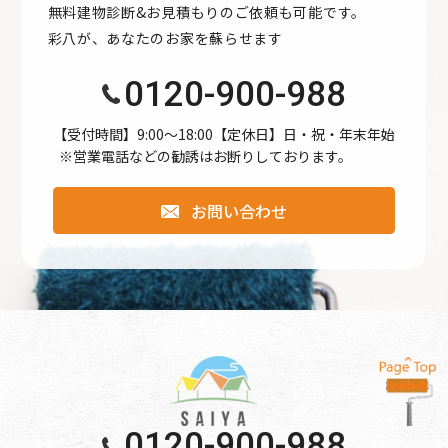
無料建物診断&お見積もりのご依頼も可能です。
●公開された個人情報が事実と異なる場合、訂正や削除に応
彩八が、あなたのお家を蘇らせます
じます。
●個人情報の取り扱いに関する苦情に対し、適切・迅速に対
0120-900-988
処します。
●本個人情報保護方針は、当サイト内で適用されるもので
【受付時間】9:00〜18:00【定休日】日・祝・年末年始
※営業電話などの勧誘はお断りしております。
す。
お問い合わせ
個人情報保護方針
【Googleアナリティクスの使用について】 当サイトでは、
より良いサービスの提供、またユーザビリティの向上のた
め、Googleアナリティクスを使用し、当サイトの利用状況
などのデータ収集及び解析を行っております。その際、
「Cookie」を通じて、Googleがお客様のIPアドレスなどの
情報を収集する場合がありますが、「Cookie」で収集され
る情報は個人を特定できるものではありません。
0120-900-988
収集されたデータはGoogleのプライバシーポリシーにおい